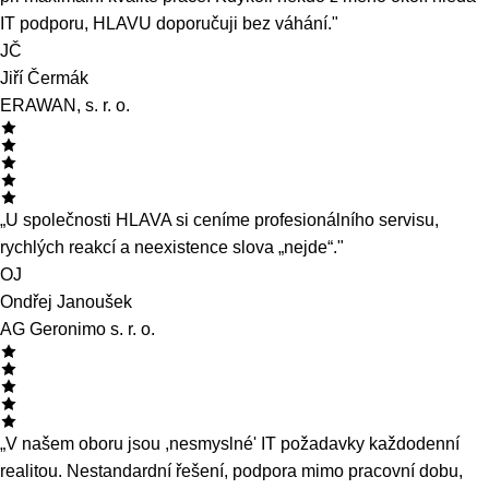
práce."
JM
Ing. Jan Mojžíš
DUMRAZDVA s.r.o.
„Se spoluprací s HLAVOU jsem spokojený více než 15 let.
Oceňuji rychlou reakci, příjemné jednání i férové ceny — a to
při maximální kvalitě práce. Kdykoli někdo z mého okolí hledá
IT podporu, HLAVU doporučuji bez váhání."
JČ
Jiří Čermák
ERAWAN, s. r. o.