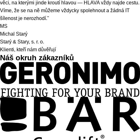
„U společnosti HLAVA si ceníme profesionálního servisu,
rychlých reakcí a neexistence slova „nejde“."
OJ
Ondřej Janoušek
AG Geronimo s. r. o.
„V našem oboru jsou ,nesmyslné' IT požadavky každodenní
realitou. Nestandardní řešení, podpora mimo pracovní dobu,
věci, na kterými jinde kroutí hlavou — HLAVA vždy najde cestu.
Víme, že se na ně můžeme vždycky spolehnout a žádná IT
šílenost je nerozhodí."
MS
Michal Starý
Starý & Stary, s. r. o.
Klienti, kteří nám důvěřují
Náš okruh zákazníků