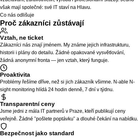
Naši zákazníci působí napříč odvětvími — gastro, obchod,
vzdělávání, zdravotnictví, výroba i profesionální služby. Jedno
však mají společné: své IT staví na Hlavu.
Co nás odlišuje
Proč zákazníci zůstávají
Vztah, ne ticket
Zákazníci nás znají jménem. My známe jejich infrastrukturu,
historii i plány do detailu. Žádné opakované vysvětlování,