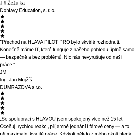
PM
Petra Migová
Cante Trade, a.s.
"Se správou naší IT infrastruktury jsme s HLAVOU velmi
spokojeni. Mají přehled, reagují rychle a vždy nám vysvětlí, co
a proč dělají. To nám dává pocit jistoty."
JŽ
Jiří Žežulka
Dohlavy Education, s. r. o.
"Přechod na HLAVA PILOT PRO bylo skvělé rozhodnutí.
Konečně máme IT, které funguje z našeho pohledu úplně samo
— bezpečně a bez problémů. Nic nás nevyrušuje od naší