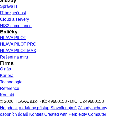
Komplexní IT správa a kybernetická bezpečnost pro malé a
střední firmy v Praze. IT správa od roku 2000, firma od roku
1993.
+420 277 771 092
it@hlava.com
Světická 1092/2, Praha 10
Služby
Správa IT
IT bezpečnost
Cloud a servery
NIS2 compliance
Balíčky
HLAVA PILOT
HLAVA PILOT PRO