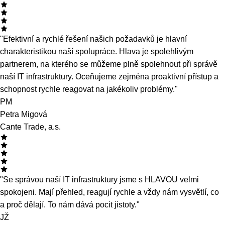
let na trhu
1993
rok založení
Praha
primární oblast
2h
max garantovaná odezva
Co o nás říkají zákazníci
Hodnocení a reference
"Efektivní a rychlé řešení našich požadavků je hlavní
charakteristikou naší spolupráce. Hlava je spolehlivým
partnerem, na kterého se můžeme plně spolehnout při správě
naší IT infrastruktury. Oceňujeme zejména proaktivní přístup a
schopnost rychle reagovat na jakékoliv problémy."