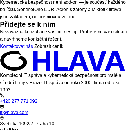
žádná anonymní fronta — jen vztah, který funguje.
Proaktivita
Problémy řešíme dříve, než si jich zákazník všimne. N-able N-
sight monitoring hlídá 24 hodin denně, 7 dní v týdnu.
Transparentní ceny
Jsme jedni z mála IT partnerů v Praze, kteří publikují ceny
veřejně. Žádné "pošlete poptávku" a dlouhé čekání na nabídku.
Bezpečnost jako standard
Kybernetická bezpečnost není add-on — je součástí každého
balíčku. SentinelOne EDR, Acronis zálohy a Mikrotik firewall
jsou základem, ne prémiovou volbou.
Přidejte se k nim
Nezávazná konzultace vás nic nestojí. Probereme vaši situaci
a navrhneme konkrétní řešení.
Kontaktovat nás
Zobrazit ceník